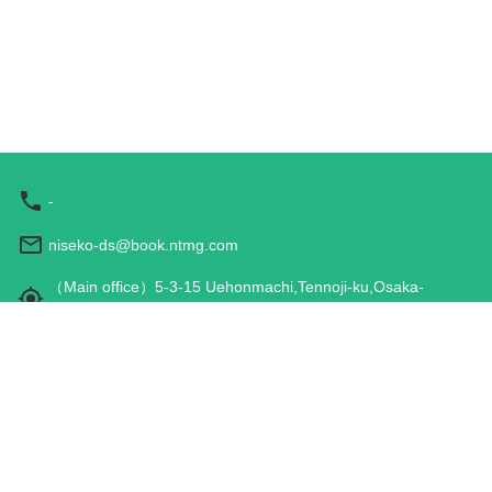
-
niseko-ds@book.ntmg.com
（Main office）5-3-15 Uehonmachi,Tennoji-ku,Osaka-
shi,Osaka 543-0001,JAPAN
営業時間: 9:00 - 17:00
旅行業登録票
旅行業約款
特定商取引法