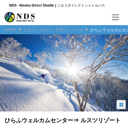
NDS - Niseko Direct Shuttle
ニセコダイレクトシャトルバス
HOME
ニセコ⇔ルスツ 日帰りシャトル
ひらふウェルカムセ
言語
日本語
English
简体中文
ひらふウェルカムセンター⇒ ルスツリゾート