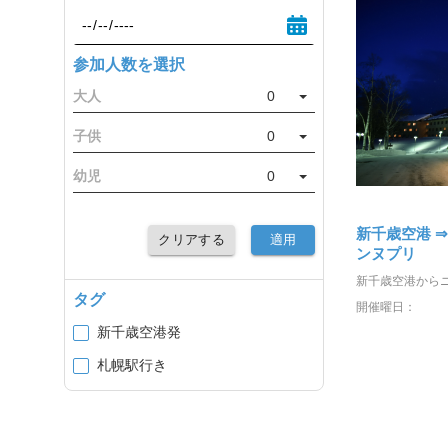
参加人数を選択
大人
0
子供
0
幼児
0
新千歳空港 
クリアする
適用
ンヌプリ
タグ
開催曜日：
新千歳空港発
札幌駅行き