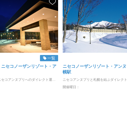
一覧
⇒ ニセコノーザンリゾート・ア
ニセコノーザンリゾート・アンヌ
幌駅
新千歳空港からニセコアンヌプリへのダイレクト運行を、NDSが2025年12月15日から運行します！ ニセコノーザンリゾート・アンヌプリへは、ニセコダイレクトシャトルのアンヌプリ直行便でらくらく移動が可能です。 ◇ニセコの降車ホテル ①ニセコノーザンリゾート・アンヌプリ ◇魅力ポイント ・空港からニセコノーザンリゾート・アンヌプリまで最速で到着 ・PC/スマホで簡単に予約が可能 ・事前払いのため、空港NDSカウンターでEチケットを見せるだけでOK ニセコまで快適なバスの旅をお楽しみください！
開催曜日：