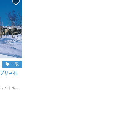
一覧
プリ⇒札
ニセコアンヌプリと札幌を結ぶダイレクトシャトルを、2025年12月16日から運行開始します！ アンヌプリ、ニセコビレッジ、ひらふを経由して札幌駅へ向かいます。 ◇乗車場所 ①ニセコノーザンリゾート・アンヌプリ ②ホテル甘露の森 ③ニセコグランドホテル ④ヒルトンニセコビレッジ ⑤ひらふウェルカムセンター ⑥ミッドタウンニセコ ◇魅力ポイント ・アンヌプリから札幌駅まで約3時間30分で到着 ・PC/スマホで簡単に予約が可能 ・事前払いのため、空港NDSカウンターでEチケットを見せるだけでOK 札幌駅まで快適なバスの旅をお楽しみください！