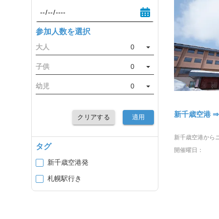
参加人数を選択
大人
0
子供
0
幼児
0
新千歳空港 
クリアする
適用
タグ
開催曜日：
新千歳空港発
札幌駅行き