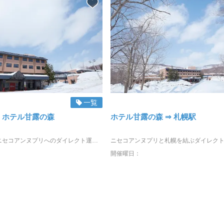
一覧
⇒ ホテル甘露の森
ホテル甘露の森 ⇒ 札幌駅
新千歳空港からニセコアンヌプリへのダイレクト運行を、NDSが2025年12月15日から運行します！ ホテル甘露の森へは、ニセコダイレクトシャトルのアンヌプリ直行便でらくらく移動が可能です。 ◇ニセコの降車ホテル ①ニセコノーザンリゾート・アンヌプリ ②ニセコ昆布温泉 ホテル甘露の森 ◇魅力ポイント ・空港からホテル甘露の森まで約2時間45分で到着 ・PC/スマホで簡単に予約が可能 ・事前払いのため、空港NDSカウンターでEチケットを見せるだけでOK ニセコまで快適なバスの旅をお楽しみください！
開催曜日：