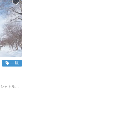
一覧
ニセコアンヌプリと札幌を結ぶダイレクトシャトルを、2025年12月16日から運行開始します！ アンヌプリ、ニセコビレッジ、ひらふを経由して札幌駅へ向かいます。 ◇乗車場所 ①ホテル甘露の森 ②ニセコグランドホテル ③ヒルトンニセコビレッジ ④ひらふウェルカムセンター ⑤ミッドタウンニセコ ◇魅力ポイント ・アンヌプリから札幌駅まで約3時間20分で到着 ・PC/スマホで簡単に予約が可能 ・事前払いのため、空港NDSカウンターでEチケットを見せるだけでOK 札幌駅まで快適なバスの旅をお楽しみください！