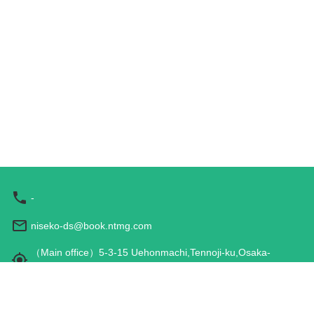
-
niseko-ds@book.ntmg.com
（Main office）5-3-15 Uehonmachi,Tennoji-ku,Osaka-
shi,Osaka 543-0001,JAPAN
営業時間: 9:00 - 17:00