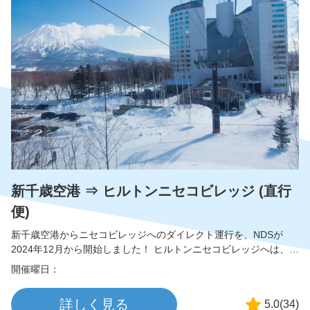
新千歳空港 ⇒ ヒルトンニセコビレッジ (直行
便)
新千歳空港からニセコビレッジへのダイレクト運行を、NDSが
2024年12月から開始しました！ ヒルトンニセコビレッジへは、ニ
セコダイレクトシャトルの直行運行でらくらく移動が可能です。
開催曜日：
◇魅力ポイント ・空港からニセコビレッジまで最速で到着 ・PC/
スマホで簡単に予約が可能 ・事前払いのため、空港NDSカウンタ
詳しく見る
5.0
(
34
)
ーで携帯に表示されるEチケットを見せるだけでOK ニセコまで快