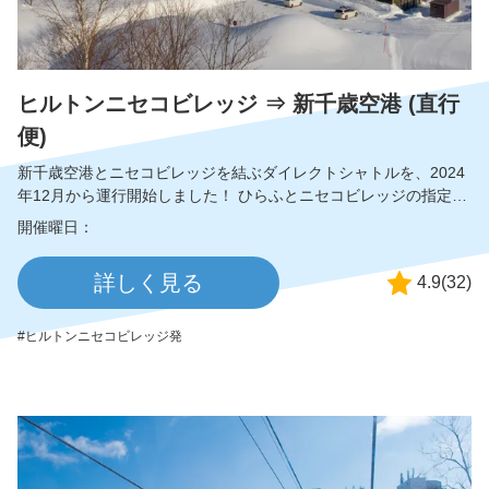
ヒルトンニセコビレッジ ⇒ 新千歳空港 (直行
便)
新千歳空港とニセコビレッジを結ぶダイレクトシャトルを、2024
年12月から運行開始しました！ ひらふとニセコビレッジの指定ホ
テルを経由して、新千歳空港へ向かいます。 ◇魅力ポイント ・ニ
開催曜日：
セコビレッジから空港まで最速で到着 ・PC/スマホで簡単に予約
が可能 ・事前払いのため、当日はEチケットのみで乗車可能 新千
詳しく見る
4.9
(
32
)
歳空港まで快適なバスの旅をお楽しみください！
ヒルトンニセコビレッジ発