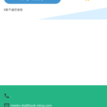
適なバスの旅をお楽しみください！
新千歳空港発
-
niseko-ds@book.ntmg.com