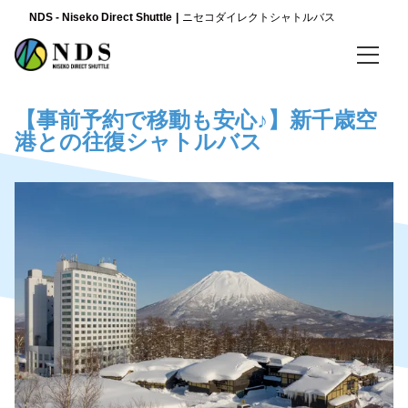
NDS - Niseko Direct Shuttle
ニセコダイレクトシャトルバス
言語
【事前予約で移動も安心♪】新千歳空
日本語
港との往復シャトルバス
English
简体中文